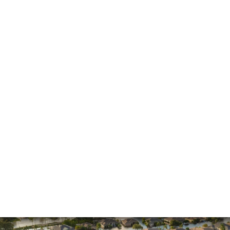
General
Hurricane
Insurance Claims
Insurance Dispute
Mold Damage
Property Insurance
Sinkholes
Smoke Damage
Vandalism
Water Damage