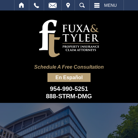
IT
SEARCH
MENU
Schedule A Free Consultation
En Español
954-990-5251
888-STRM-DMG