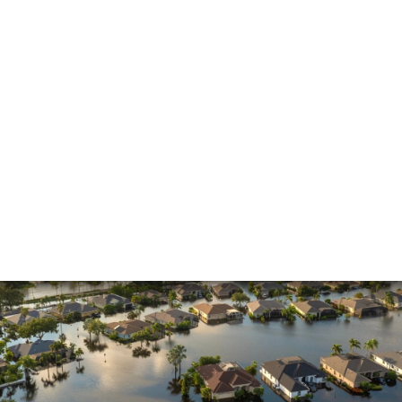
Insurance Dispute
Mold Damage
Property Insurance
Sinkholes
Smoke Damage
Vandalism
Water Damage