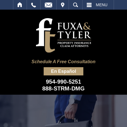
IT
SEARCH
MENU
Schedule A Free Consultation
En Español
954-990-5251
888-STRM-DMG