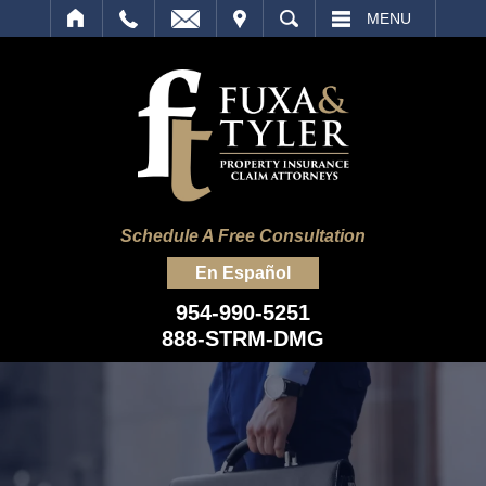
IT
SEARCH
MENU
Schedule A Free Consultation
En Español
954-990-5251
888-STRM-DMG