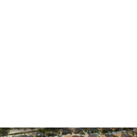
General
Hurricane
Insurance Claims
Insurance Dispute
Mold Damage
Property Insurance
Sinkholes
Smoke Damage
Vandalism
Water Damage