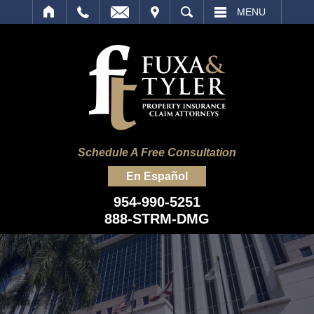
IT
SEARCH
MENU
Schedule A Free Consultation
En Español
954-990-5251
888-STRM-DMG